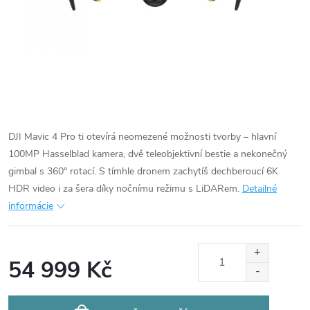
DJI Mavic 4 Pro ti otevírá neomezené možnosti tvorby – hlavní
100MP Hasselblad kamera, dvě teleobjektivní bestie a nekonečný
gimbal s 360° rotací. S tímhle dronem zachytíš dechberoucí 6K
HDR video i za šera díky nočnímu režimu s LiDARem.
Detailné
informácie
54 999 Kč
Jednotková
cena: