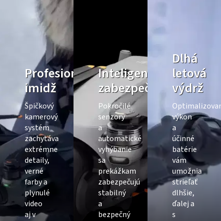
Dlhá
Profesionálny
Inteligentné
letová
imidž
zabezpečenie
výdrž
Špičkový
Pokročilé
Optimalizova
kamerový
senzory
výkon
systém
a
a
zachytáva
automatické
účinné
extrémne
vyhýbanie
batérie
detaily,
sa
vám
verné
prekážkam
umožnia
farby a
zabezpečujú
strieľať
plynulé
stabilný
dlhšie,
video
a
ďalej a
aj v
bezpečný
s