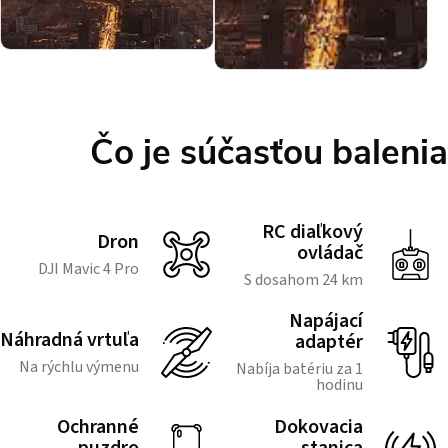
Čo je súčasťou balenia
RC diaľkový
Dron
ovládač
DJI Mavic 4 Pro
S dosahom 24 km
Napájací
Náhradná vrtuľa
adaptér
Na rýchlu výmenu
Nabíja batériu za 1
hodinu
Ochranné
Dokovacia
puzdro
stanica