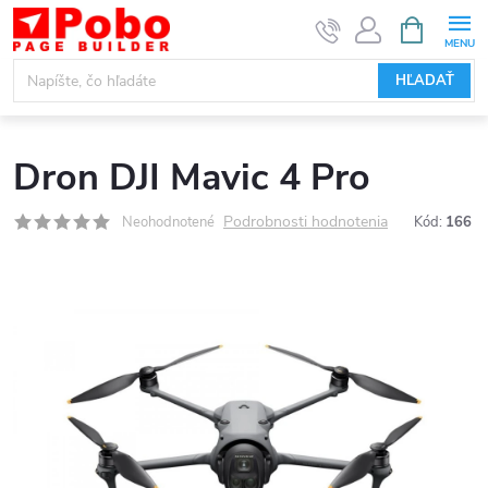
Prejsť
NÁKUPN
KOŠÍK
na
obsah
HĽADAŤ
Dron DJI Mavic 4 Pro
Podrobnosti hodnotenia
Neohodnotené
Kód:
166