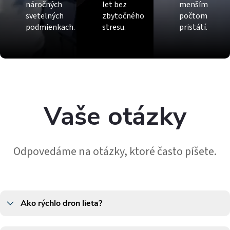
náročných
let bez
menším
svetelných
zbytočného
počtom
podmienkach.
stresu.
pristátí.
Vaše otázky
Odpovedáme na otázky, ktoré často píšete.
Ako rýchlo dron lieta?