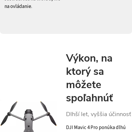
na ovládanie.
Výkon, na
ktorý sa
môžete
spoľahnúť
Dlhší let, vyššia účinnosť
DJI Mavic 4 Pro ponúka dlhú