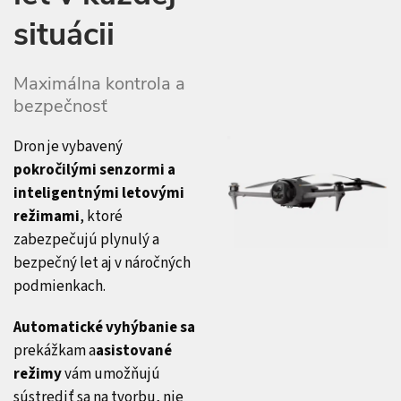
situácii
Maximálna kontrola a
bezpečnosť
Dron je vybavený
pokročilými senzormi a
inteligentnými letovými
režimami
, ktoré
zabezpečujú plynulý a
bezpečný let aj v náročných
podmienkach.
Automatické vyhýbanie sa
prekážkam a
asistované
režimy
vám umožňujú
sústrediť sa na tvorbu, nie