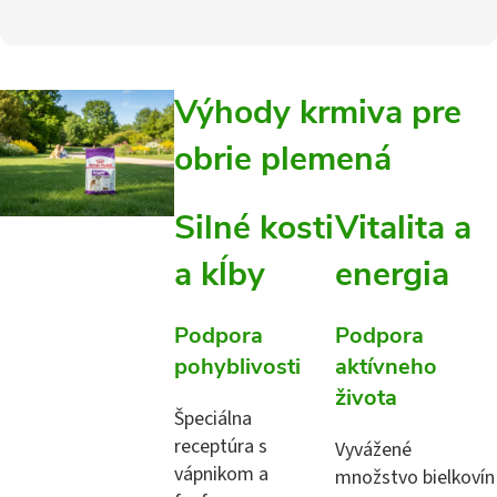
Výhody krmiva pre
obrie plemená
Silné kosti
Vitalita a
a kĺby
energia
Podpora
Podpora
pohyblivosti
aktívneho
života
Špeciálna
receptúra s
Vyvážené
vápnikom a
množstvo bielkovín