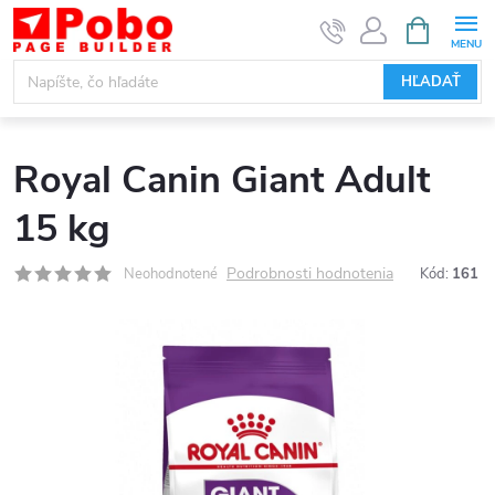
Prejsť
NÁKUPN
KOŠÍK
na
obsah
HĽADAŤ
Royal Canin Giant Adult
15 kg
Podrobnosti hodnotenia
Neohodnotené
Kód:
161