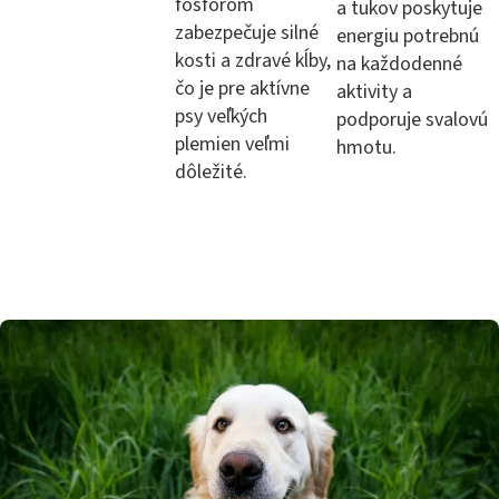
fosforom
a tukov poskytuje
zabezpečuje silné
energiu potrebnú
kosti a zdravé kĺby,
na každodenné
čo je pre aktívne
aktivity a
psy veľkých
podporuje svalovú
plemien veľmi
hmotu.
dôležité.