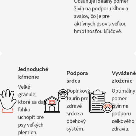
Obsahuje ideálny pomer
živín na podporu kĺbov a
svalov, čo je pre
aktívnych psov s veľkou
hmotnosťou kľúčové.
Jednoduché
Podpora
Vyvážen
kŕmenie
srdca
zloženie
Veľké
Doplnkový
Optimálny
granule,
taurín pre
pomer
ktoré sa dajú
zdravé
živín na
ľahko
srdce a
podporu
uchopiť pre
obehový
celkového
psy veľkých
systém.
zdravia.
plemien.