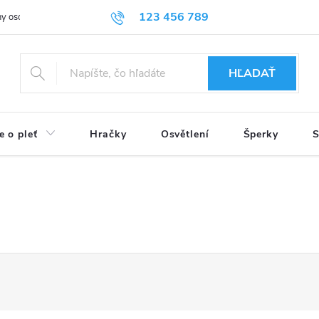
123 456 789
y osobních údajů
HĽADAŤ
e o pleť
Hračky
Osvětlení
Šperky
S