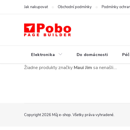
Prejsť
Jak nakupovat
Obchodní podmínky
Podmínky ochran
na
obsah
Elektronika
Do domácnosti
Péč
Žiadne produkty značky
Maui Jim
sa nenašli...
Z
Copyright 2026
Můj e-shop
. Všetky práva vyhradené.
á