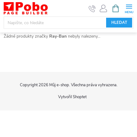
Přejít
NÁKUPNÍ
KOŠÍK
na
obsah
HLEDAT
Žádné produkty značky
Ray-Ban
nebyly nalezeny...
Z
Copyright 2026
Můj e-shop
. Všechna práva vyhrazena.
á
Vytvořil Shoptet
p
a