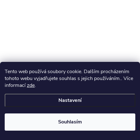
t
í
Tento web používá soubory cookie. Dalším procházením
tohoto webu vyjadřujete souhlas s jejich používáním.. Více
informací
zde
.
Nastavení
Souhlasím