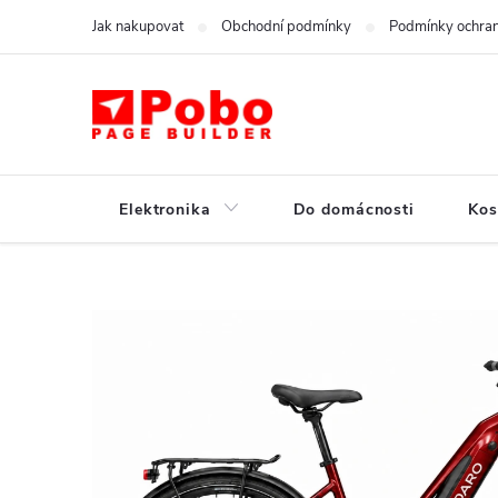
Přejít
Jak nakupovat
Obchodní podmínky
Podmínky ochran
na
obsah
Elektronika
Do domácnosti
Kos