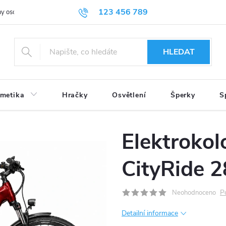
123 456 789
y osobních údajů
HLEDAT
metika
Hračky
Osvětlení
Šperky
S
Elektrokol
CityRide 2
P
Neohodnoceno
Detailní informace