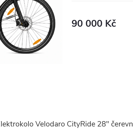
90 000 Kč
Měrná
cena:
lektrokolo Velodaro CityRide 28" čerev