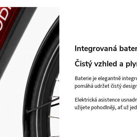
Integrovaná bater
Čistý vzhled a ply
Baterie je elegantně integ
pomáhá udržet čistý desig
Elektrická asistence usnadní
užijete pohodlněji, ať už j