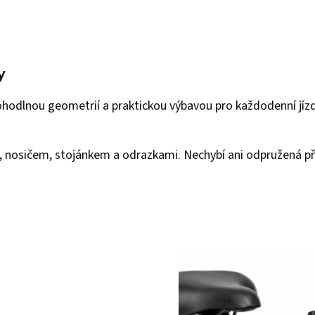
y
lnou geometrií a praktickou výbavou pro každodenní jízdu i 
 nosičem, stojánkem a odrazkami. Nechybí ani odpružená před