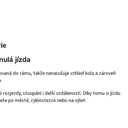
ie
nulá jízda
rovaná do rámu, takže nenarušuje vzhled kola a zároveň
n.
 rozjezdy, stoupání i delší vzdálenosti. Díky tomu si jízdu
edete po městě, cyklostezce nebo na výlet.