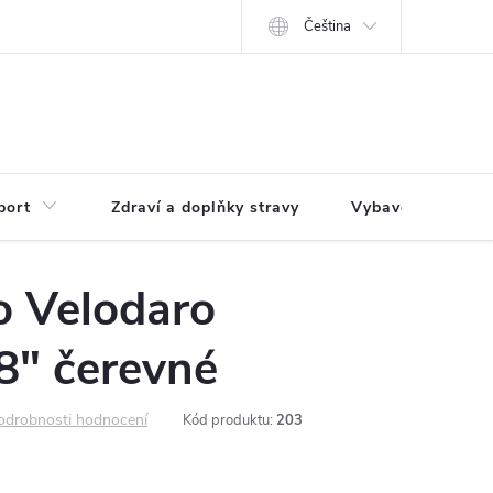
Čeština
port
Zdraví a doplňky stravy
Vybavení pro dům
o Velodaro
8" čerevné
odrobnosti hodnocení
Kód produktu:
203