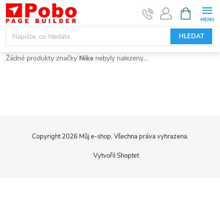
Přejít
NÁKUPNÍ
KOŠÍK
na
obsah
HLEDAT
Žádné produkty značky
Nike
nebyly nalezeny...
Z
Copyright 2026
Můj e-shop
. Všechna práva vyhrazena.
á
Vytvořil Shoptet
p
a