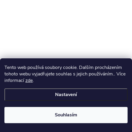
t
í
Tento web používá soubory cookie. Dalším procházením
tohoto webu vyjadřujete souhlas s jejich používáním.. Více
informací
zde
.
Nastavení
Souhlasím