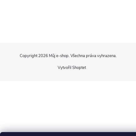
Z
Copyright 2026
Můj e-shop
. Všechna práva vyhrazena.
á
Vytvořil Shoptet
p
a
t
í