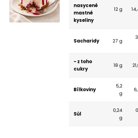
nasycené
12 g
14,
mastné
kyseliny
3
Sacharidy
27 g
- z toho
18 g
21
cukry
5,2
Bílkoviny
6
g
0,24
0
Sůl
g