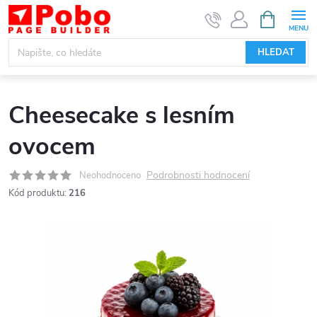
Přejít
NÁKUPNÍ
KOŠÍK
na
obsah
HLEDAT
Cheesecake s lesním
ovocem
Podrobnosti hodnocení
Neohodnoceno
Kód produktu:
216