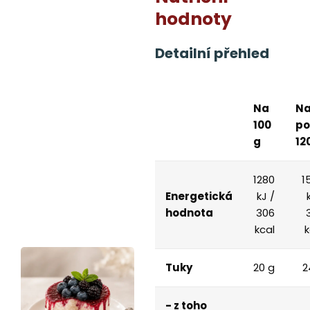
hodnoty
Detailní přehled
Na
N
100
po
g
12
1280
1
Energetická
kJ /
hodnota
306
kcal
k
Tuky
20 g
2
- z toho