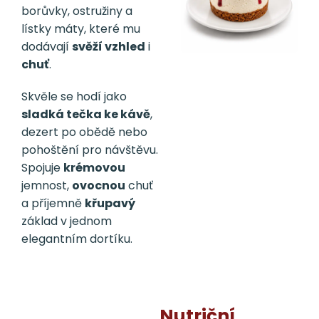
borůvky, ostružiny a
lístky máty, které mu
dodávají
svěží vzhled
i
chuť
.
Skvěle se hodí jako
sladká tečka ke kávě
,
dezert po obědě nebo
pohoštění pro návštěvu.
Spojuje
krémovou
jemnost,
ovocnou
chuť
a příjemně
křupavý
základ v jednom
elegantním dortíku.
Nutriční