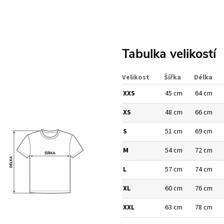
Tabulka velikostí
Velikost
Šířka
Délka
XXS
45 cm
64 cm
XS
48 cm
66 cm
S
51 cm
69 cm
M
54 cm
72 cm
L
57 cm
74 cm
XL
60 cm
76 cm
XXL
63 cm
78 cm