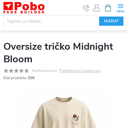
Přejít
NÁKUPNÍ
KOŠÍK
na
obsah
HLEDAT
Oversize tričko Midnight
Bloom
Podrobnosti hodnocení
Neohodnoceno
Kód produktu:
206