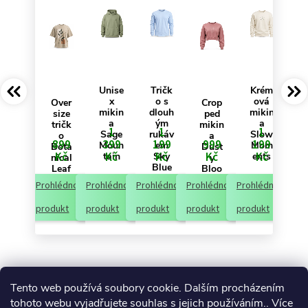
Unise
Tričk
Krém
x
o s
ová
Over
Crop
mikin
dlouh
mikin
size
ped
a
ým
a
tričk
mikin
1
1
1
Sage
rukáv
Slow
o
a
899
399
199
999
199
Moun
em
Mom
Bota
Dust
Kč
Kč
Kč
Kč
Kč
tain
Sky
ents
nical
y
Blue
Leaf
Bloo
m
Prohlédnout
Prohlédnout
Prohlédnout
Prohlédnout
Prohlédnout
produkt
produkt
produkt
produkt
produkt
Tento web používá soubory cookie. Dalším procházením
tohoto webu vyjadřujete souhlas s jejich používáním.. Více