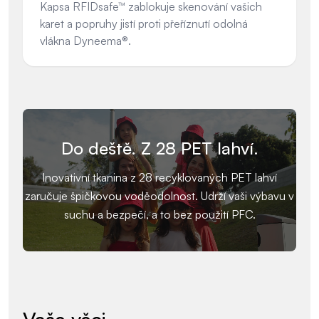
Kapsa RFIDsafe™ zablokuje skenování vašich
karet a popruhy jistí proti přeříznutí odolná
vlákna Dyneema®.
Do deště. Z 28 PET lahví.
Inovativní tkanina z 28 recyklovaných PET lahví
zaručuje špičkovou voděodolnost. Udrží vaši výbavu v
suchu a bezpečí, a to bez použití PFC.