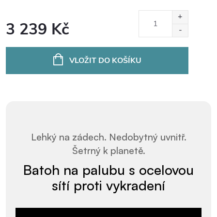
3 239 Kč
Měrná
cena:
VLOŽIT DO KOŠÍKU
Lehký na zádech. Nedobytný uvnitř.
Šetrný k planetě.
Batoh na palubu s ocelovou
sítí proti vykradení