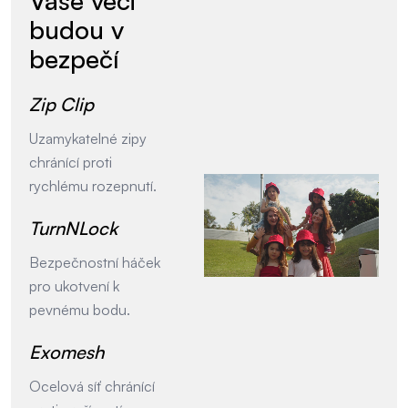
Vaše věci
budou v
bezpečí
Zip Clip
Uzamykatelné zipy
chránící proti
rychlému rozepnutí.
TurnNLock
Bezpečnostní háček
pro ukotvení k
pevnému bodu.
Exomesh
Ocelová síť chránící