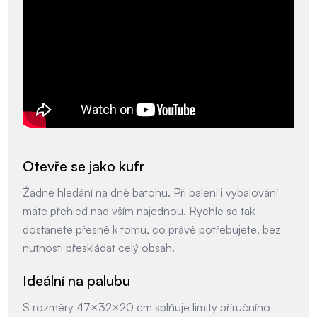
Otevře se jako kufr
Žádné hledání na dně batohu. Při balení i vybalování
máte přehled nad vším najednou. Rychle se tak
dostanete přesně k tomu, co právě potřebujete, bez
nutnosti přeskládat celý obsah.
Ideální na palubu
S rozměry 47×32×20 cm splňuje limity příručního