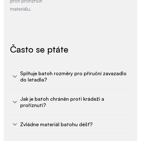
proti proříznutí
materiálu.
Často se ptáte
Splňuje batoh rozměry pro příruční zavazadlo
do letadla?
Jak je batoh chráněn proti krádeži a
proříznutí?
Zvládne materiál batohu déšť?