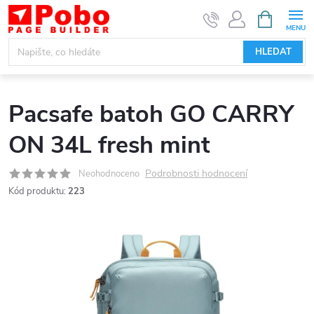
Přejít
NÁKUPNÍ
KOŠÍK
na
obsah
HLEDAT
Pacsafe batoh GO CARRY
ON 34L fresh mint
Podrobnosti hodnocení
Neohodnoceno
Kód produktu:
223