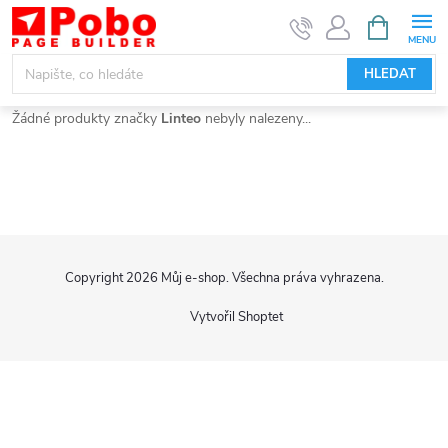
Přejít
NÁKUPNÍ
KOŠÍK
na
obsah
HLEDAT
Žádné produkty značky
Linteo
nebyly nalezeny...
Z
Copyright 2026
Můj e-shop
. Všechna práva vyhrazena.
á
Vytvořil Shoptet
p
a