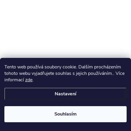
t
í
Tento web používá soubory cookie. Dalším procházením
tohoto webu vyjadřujete souhlas s jejich používáním.. Více
informací
zde
.
Nastavení
Souhlasím