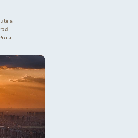
nuté a
raci
Pro a