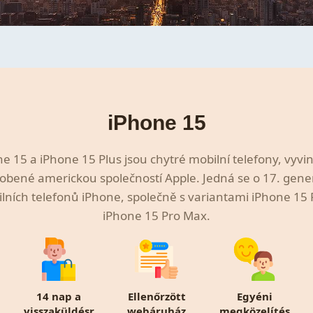
iPhone 15
e 15 a iPhone 15 Plus jsou chytré mobilní telefony, vyvi
obené americkou společností Apple. Jedná se o 17. gene
lních telefonů iPhone, společně s variantami iPhone 15 
iPhone 15 Pro Max.
14 nap a
Ellenőrzött
Egyéni
visszaküldésr
webáruház
megközelítés