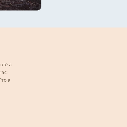
nuté a
raci
Pro a