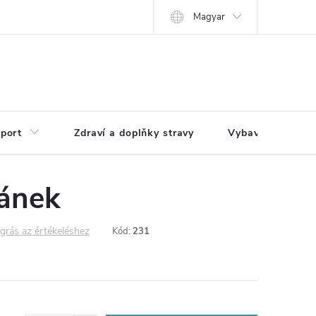
Magyar
port
Zdraví a doplňky stravy
Vybavení pro dům
lánek
grás az értékeléshez
Kód:
231