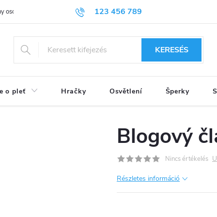
123 456 789
y osobních údajů
KERESÉS
e o pleť
Hračky
Osvětlení
Šperky
S
Blogový č
U
Nincs értékelés
Részletes információ