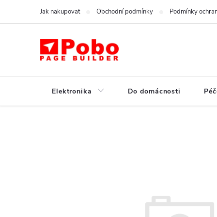
Ugrás
Jak nakupovat
Obchodní podmínky
Podmínky ochran
a
fő
tartalomhoz
Elektronika
Do domácnosti
Péč