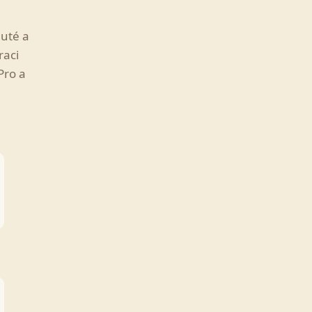
nuté a
raci
Pro a