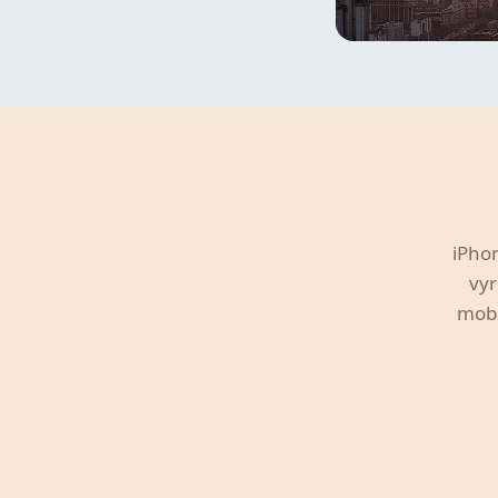
iPhon
vyr
mobi