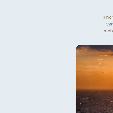
iPhon
vyr
mobi