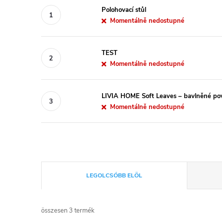
Polohovací stůl
Momentálně nedostupné
TEST
Momentálně nedostupné
LIVIA HOME Soft Leaves – bavlněné pov
Momentálně nedostupné
T
LEGOLCSÓBB ELÖL
e
összesen
3
termék