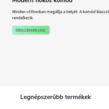
Modern fiókos komód
Minden otthonban megállja a helyét. A komód klasszik
rendelkezik.
https://google.com/
Legnépszerűbb termékek