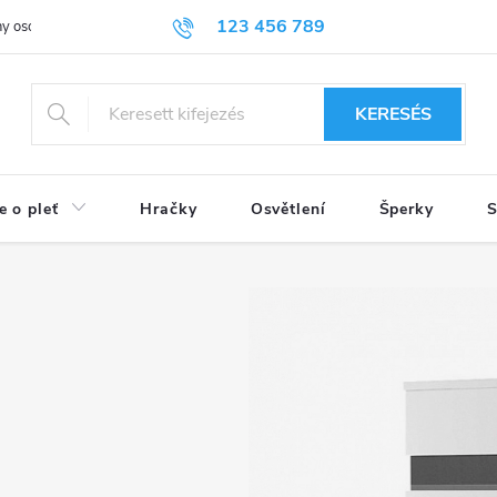
123 456 789
y osobních údajů
KERESÉS
e o pleť
Hračky
Osvětlení
Šperky
S