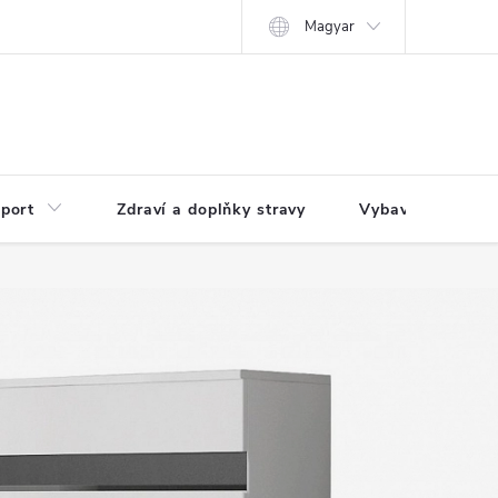
Magyar
port
Zdraví a doplňky stravy
Vybavení pro dům