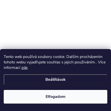
é
c
Tento web používá soubory cookie. Dalším procházením
tohoto webu vyjadřujete souhlas s jejich používáním.. Více
informací
zde
.
Beállítások
Elfogadom