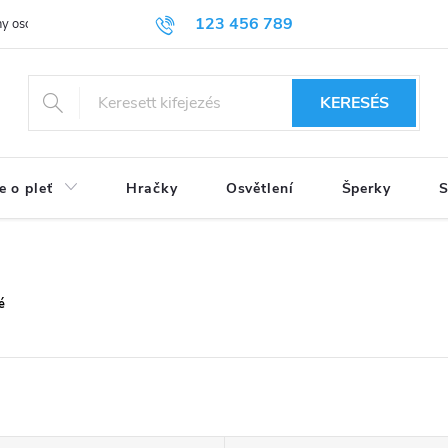
123 456 789
y osobních údajů
KERESÉS
e o pleť
Hračky
Osvětlení
Šperky
S
é