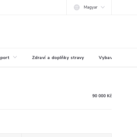
Magyar
port
Zdraví a doplňky stravy
Vybavení pro dům
90 000 Kč