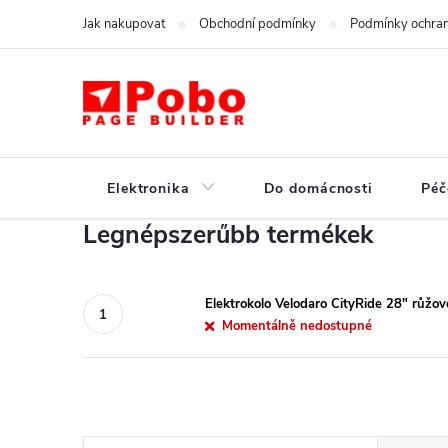
Ugrás
Jak nakupovat
Obchodní podmínky
Podmínky ochran
a
fő
tartalomhoz
Elektronika
Do domácnosti
Péč
Legnépszerűbb termékek
Elektrokolo Velodaro CityRide 28" růžov
Momentálně nedostupné