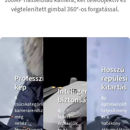
100MP Hasselblad kamera, két teleobjektív és
végtelenített gimbal 360°-os forgatással.
Hosszú
Professzionális
repülési
kép
kitartás
Intelligens
A
biztonság
Az
csúcskategóriás
optimalizált
kamerarendszer
A
teljesítmény
még
fejlett
és a
nehéz
érzékelők
hatékony
fényviszonyok
és az
akkumulátoro