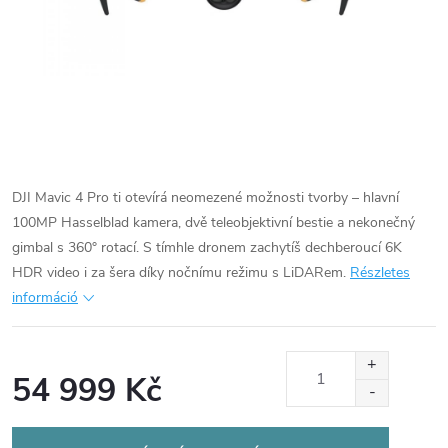
DJI Mavic 4 Pro ti otevírá neomezené možnosti tvorby – hlavní
100MP Hasselblad kamera, dvě teleobjektivní bestie a nekonečný
gimbal s 360° rotací. S tímhle dronem zachytíš dechberoucí 6K
HDR video i za šera díky nočnímu režimu s LiDARem.
Részletes
információ
54 999 Kč
Egységár: