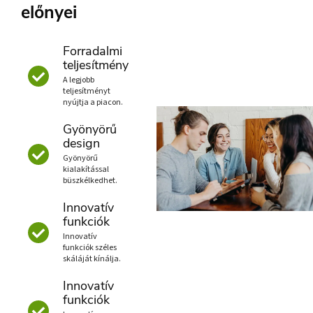
előnyei
Forradalmi
teljesítmény
A legjobb
teljesítményt
nyújtja a piacon.
Gyönyörű
design
Gyönyörű
kialakítással
büszkélkedhet.
Innovatív
funkciók
Innovatív
funkciók széles
skáláját kínálja.
Innovatív
funkciók