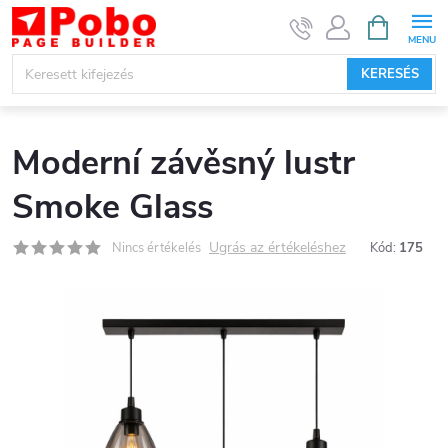
Ugrás
KOSÁR
a
fő
KERESÉS
tartalomhoz
Moderní závěsný lustr
Smoke Glass
Ugrás az értékeléshez
Nincs értékelés
Kód:
175