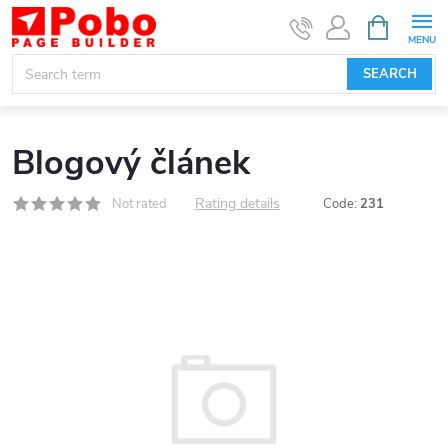
Skip
SHOPPIN
CART
to
content
SEARCH
Blogový článek
Rating details
Not rated
Code:
231