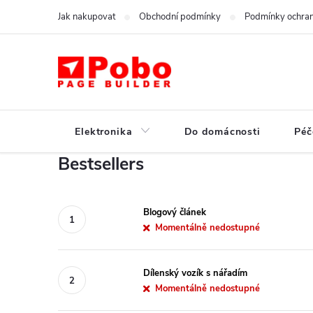
Skip
Jak nakupovat
Obchodní podmínky
Podmínky ochran
to
content
Elektronika
Do domácnosti
Péč
Bestsellers
Blogový článek
Momentálně nedostupné
Dílenský vozík s nářadím
Momentálně nedostupné