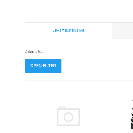
P
LEAST EXPENSIVE
r
2
items total
o
OPEN FILTER
d
L
u
i
c
s
t
t