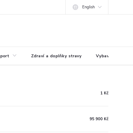
English
port
Zdraví a doplňky stravy
Vybavení pro dům
1 Kč
95 900 Kč