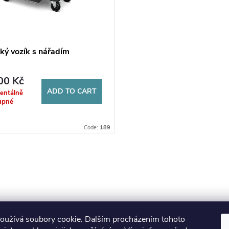
ký vozík s nářadím
00 Kč
ADD TO CART
entálně
upné
Code:
189
oužívá soubory cookie. Dalším procházením tohoto