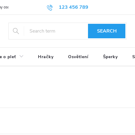
123 456 789
y osobních údajů
SEARCH
e o pleť
Hračky
Osvětlení
Šperky
S