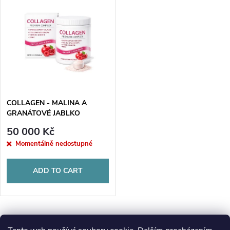
o
i
Alphabetically
d
s
u
t
c
o
t
COLLAGEN - MALINA A
GRANÁTOVÉ JABLKO
f
s
50 000 Kč
p
Momentálně nedostupné
o
r
ADD TO CART
r
o
t
d
L