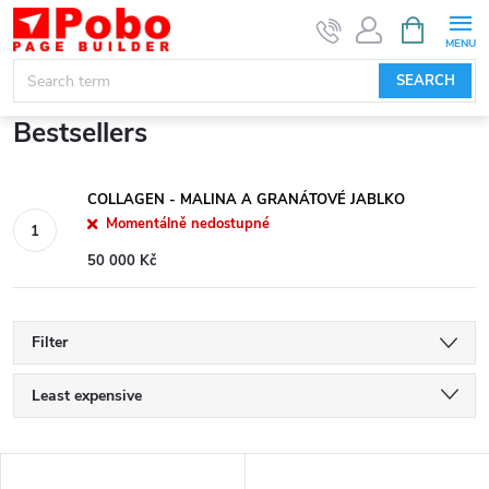
Skip
SHOPPIN
CART
to
content
SEARCH
Bestsellers
COLLAGEN - MALINA A GRANÁTOVÉ JABLKO
Momentálně nedostupné
50 000 Kč
Filter
P
Least expensive
r
Most expensive
L
Bestsellers