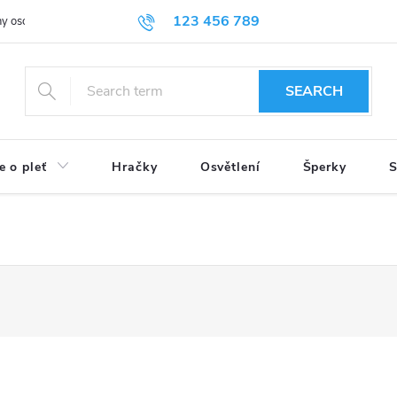
123 456 789
y osobních údajů
SEARCH
e o pleť
Hračky
Osvětlení
Šperky
S