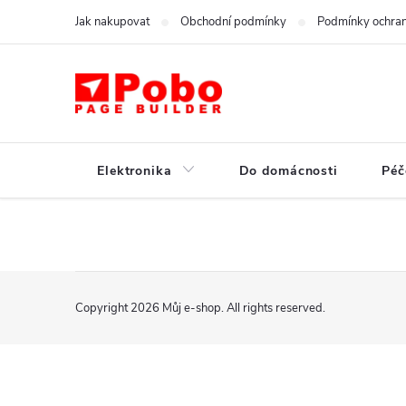
Skip
Jak nakupovat
Obchodní podmínky
Podmínky ochran
to
content
Elektronika
Do domácnosti
Péč
F
Copyright 2026
Můj e-shop
. All rights reserved.
o
o