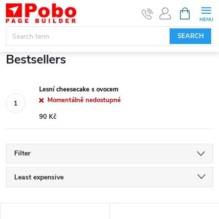
Skip
SHOPPIN
CART
to
content
SEARCH
Bestsellers
Lesní cheesecake s ovocem
Momentálně nedostupné
90 Kč
Filter
P
Least expensive
r
Most expensive
L
Bestsellers