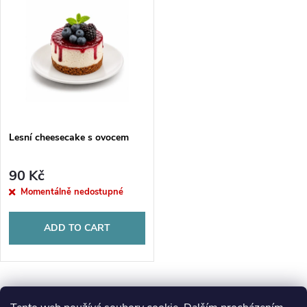
o
i
Alphabetically
d
s
u
t
c
o
t
Lesní cheesecake s ovocem
f
s
90 Kč
p
Momentálně nedostupné
o
r
ADD TO CART
r
o
t
d
L