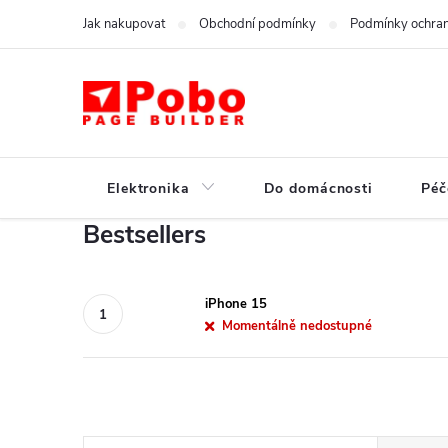
Skip
Jak nakupovat
Obchodní podmínky
Podmínky ochran
to
content
Elektronika
Do domácnosti
Péč
Bestsellers
iPhone 15
Momentálně nedostupné