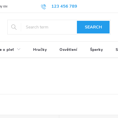
123 456 789
y osobních údajů
SEARCH
e o pleť
Hračky
Osvětlení
Šperky
S