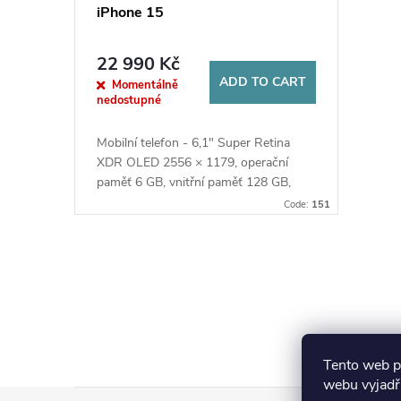
f
r
iPhone 15
p
t
22 990 Kč
ADD TO CART
r
Momentálně
i
nedostupné
o
n
Mobilní telefon - 6,1" Super Retina
XDR OLED 2556 × 1179, operační
d
g
paměť 6 GB, vnitřní paměť 128 GB,
single SIM + eSIM, procesor Apple A16
Code:
151
u
Bionic, fotoaparát: 48Mpx (f/1,6)...
c
L
t
i
s
s
Tento web p
t
webu vyjadřu