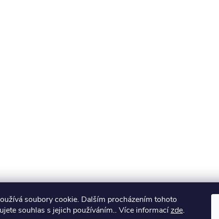
oužívá soubory cookie. Dalším procházením tohoto
jete souhlas s jejich používáním.. Více informací
zde
.