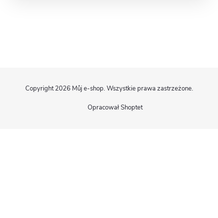
S
Copyright 2026
Můj e-shop
. Wszystkie prawa zastrzeżone.
t
Opracował Shoptet
o
p
k
a