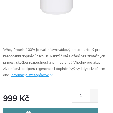
Whey Protein 100% je kvalitní syrovátkový protein určený pro
každodenní doplnění bílkovin. Nabízí čisté složení bez zbytečných
příměsí, skvělou rozpustnost a jemnou chuť. Vhodný pro aktivní
životní styl, podporu regenerace i doplnění výživy kdykoliv během
dne.
Informacje szczegółowe
999 Kč
Cena
jednostkowa: