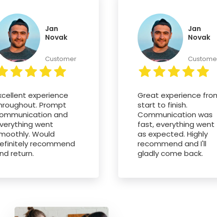
Jan
Jan
Novak
Novak
Customer
Custome
xcellent experience
Great experience fro
hroughout. Prompt
start to finish.
ommunication and
Communication was
verything went
fast, everything went
moothly. Would
as expected. Highly
efinitely recommend
recommend and I'll
nd return.
gladly come back.