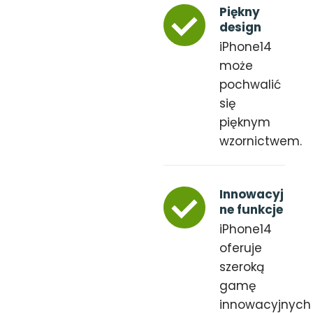
Piękny
design
iPhone14
może
pochwalić
się
pięknym
wzornictwem.
Innowacyj
ne funkcje
iPhone14
oferuje
szeroką
gamę
innowacyjnych