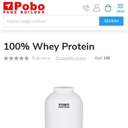
Przejść
KOSZYK
do
treści
SZUKAJ
100% Whey Protein
Szczegóły oceny
Brak oceny
Kod:
196