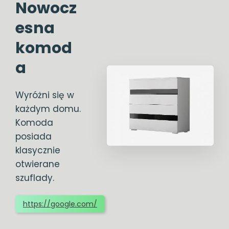
Nowocz
esna
komod
a
Wyróżni się w
każdym domu.
Komoda
posiada
klasycznie
otwierane
szuflady.
https://google.com/