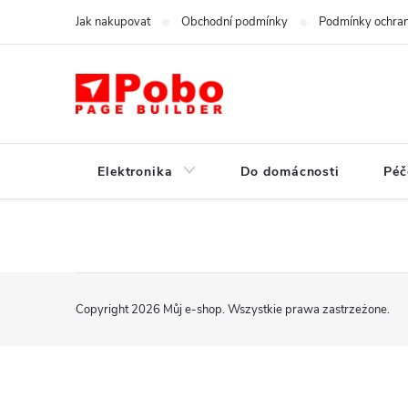
Przejść
Jak nakupovat
Obchodní podmínky
Podmínky ochran
do
treści
Elektronika
Do domácnosti
Péč
S
Copyright 2026
Můj e-shop
. Wszystkie prawa zastrzeżone.
t
o