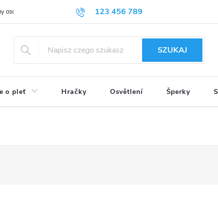
123 456 789
y osobních údajů
SZUKAJ
e o pleť
Hračky
Osvětlení
Šperky
S