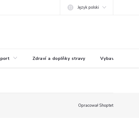
Język polski
port
Zdraví a doplňky stravy
Vybavení pro dům
Opracował Shoptet