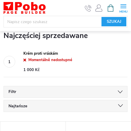
Przejść
KOSZYK
do
treści
SZUKAJ
Najczęściej sprzedawane
Krém proti vráskám
Momentálně nedostupné
1 000 Kč
Filtr
S
Najtańsze
o
Najdroższe
L
Najczęściej sprzedawane