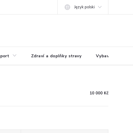
Język polski
port
Zdraví a doplňky stravy
Vybavení pro dům
10 000 Kč