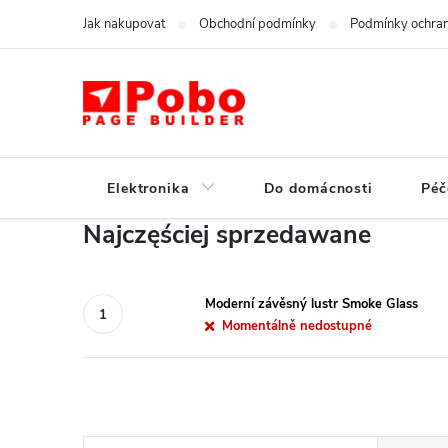
Przejść
Jak nakupovat
Obchodní podmínky
Podmínky ochran
do
treści
Elektronika
Do domácnosti
Péč
Najczęściej sprzedawane
Moderní závěsný lustr Smoke Glass
Momentálně nedostupné