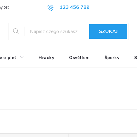
123 456 789
y osobních údajů
SZUKAJ
e o pleť
Hračky
Osvětlení
Šperky
S