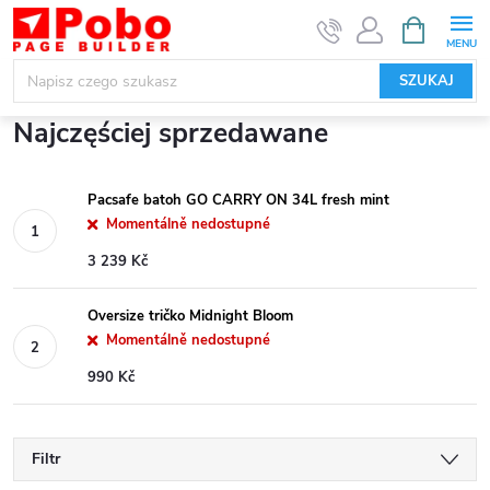
Przejść
KOSZYK
do
treści
SZUKAJ
Najczęściej sprzedawane
Pacsafe batoh GO CARRY ON 34L fresh mint
Momentálně nedostupné
3 239 Kč
Oversize tričko Midnight Bloom
Momentálně nedostupné
990 Kč
Filtr