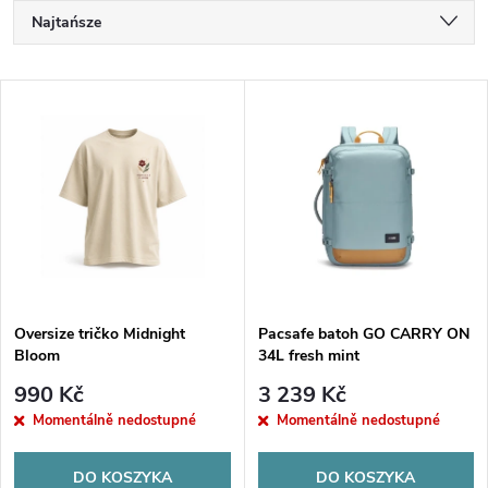
S
Najtańsze
o
Najdroższe
L
Najczęściej sprzedawane
r
i
Alfabetycznie
t
s
o
t
w
a
a
Oversize tričko Midnight
Pacsafe batoh GO CARRY ON
Bloom
34L fresh mint
p
n
990 Kč
3 239 Kč
r
Momentálně nedostupné
Momentálně nedostupné
i
o
DO KOSZYKA
DO KOSZYKA