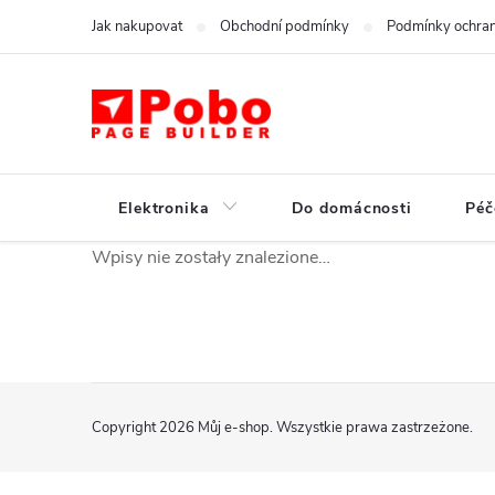
Przejść
Jak nakupovat
Obchodní podmínky
Podmínky ochran
do
treści
Elektronika
Do domácnosti
Péč
Wpisy nie zostały znalezione…
S
Copyright 2026
Můj e-shop
. Wszystkie prawa zastrzeżone.
t