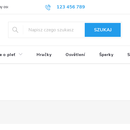
123 456 789
y osobních údajů
SZUKAJ
e o pleť
Hračky
Osvětlení
Šperky
S