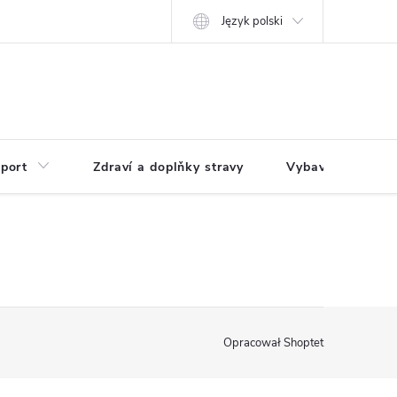
Język polski
port
Zdraví a doplňky stravy
Vybavení pro dům
Opracował Shoptet