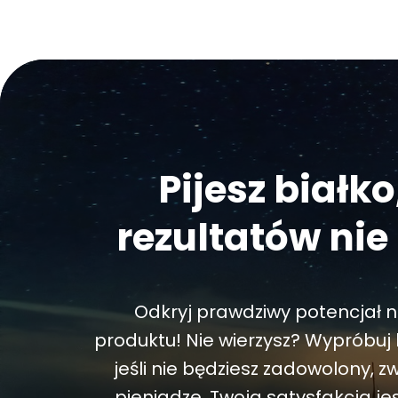
Pijesz białko
rezultatów ni
Odkryj prawdziwy potencjał 
produktu! Nie wierzysz? Wypróbuj 
jeśli nie będziesz zadowolony, z
pieniądze. Twoja satysfakcja j