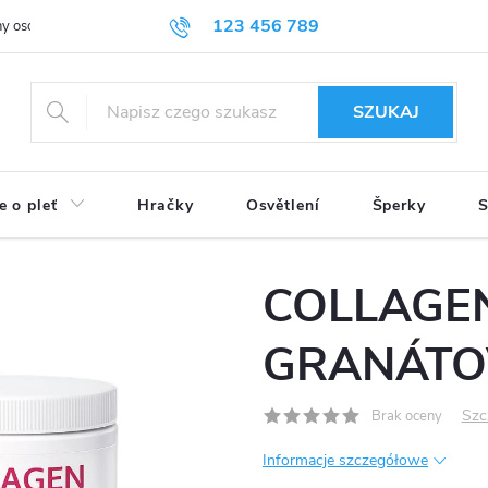
123 456 789
y osobních údajů
SZUKAJ
e o pleť
Hračky
Osvětlení
Šperky
S
COLLAGEN
GRANÁTO
Szc
Brak oceny
Informacje szczegółowe