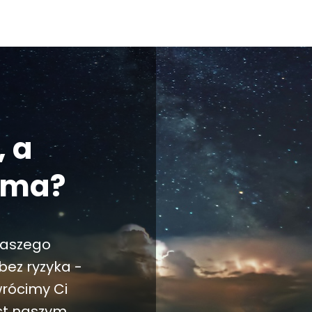
, a
e ma?
naszego
bez ryzyka -
wrócimy Ci
est naszym