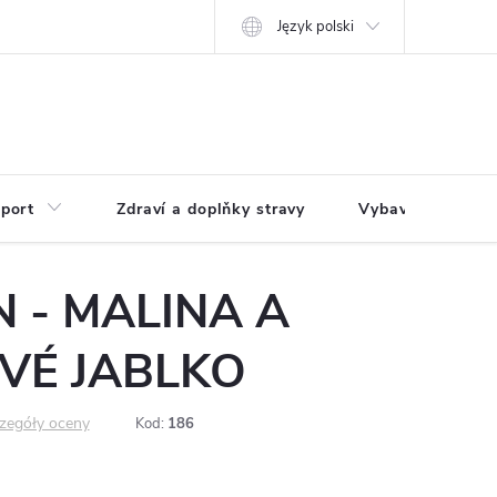
Język polski
port
Zdraví a doplňky stravy
Vybavení pro dům
 - MALINA A
VÉ JABLKO
zegóły oceny
Kod:
186