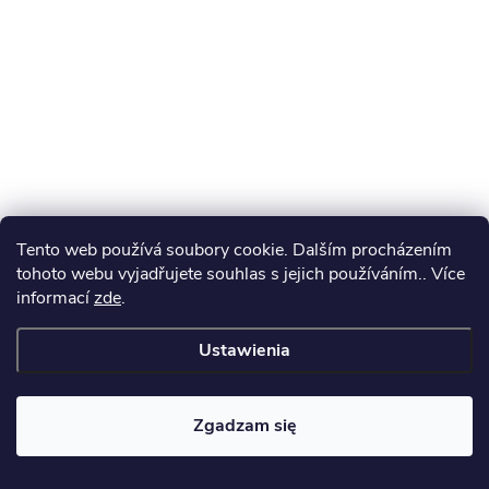
k
a
Tento web používá soubory cookie. Dalším procházením
tohoto webu vyjadřujete souhlas s jejich používáním.. Více
informací
zde
.
Ustawienia
Zgadzam się