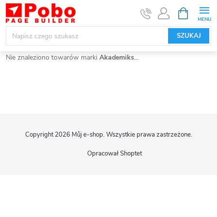
Przejść
KOSZYK
do
treści
SZUKAJ
Nie znaleziono towarów marki
Akademiks
...
S
Copyright 2026
Můj e-shop
. Wszystkie prawa zastrzeżone.
t
Opracował Shoptet
o
p