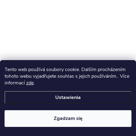
k
a
Tento web používá soubory cookie. Dalším procházením
tohoto webu vyjadřujete souhlas s jejich používáním.. Více
informací
zde
.
Ustawienia
Zgadzam się