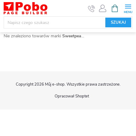
Przejść
KOSZYK
do
treści
SZUKAJ
Nie znaleziono towarów marki
Sweetpea
...
S
Copyright 2026
Můj e-shop
. Wszystkie prawa zastrzeżone.
t
Opracował Shoptet
o
p